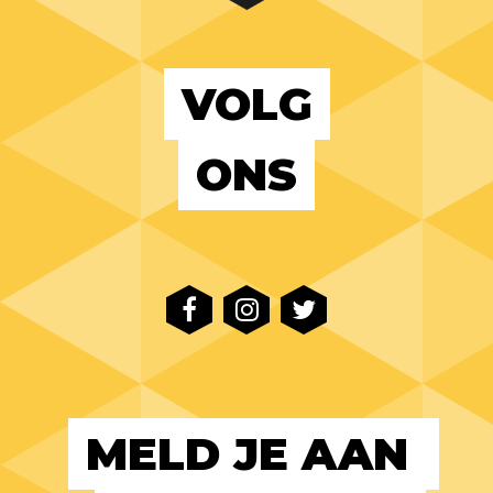
VOLG
ONS
MELD JE AAN 