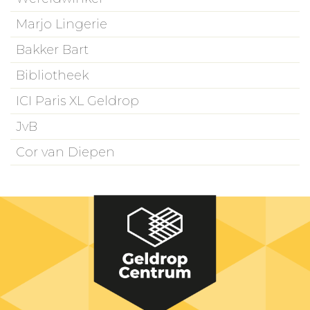
Marjo Lingerie
Bakker Bart
Bibliotheek
ICI Paris XL Geldrop
JvB
Cor van Diepen