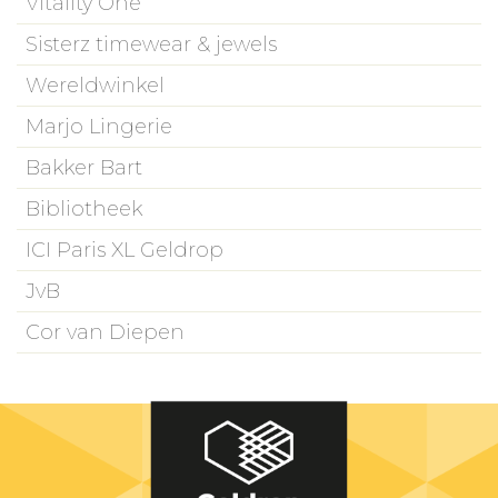
Vitality One
Sisterz timewear & jewels
Wereldwinkel
Marjo Lingerie
Bakker Bart
Bibliotheek
ICI Paris XL Geldrop
JvB
Cor van Diepen