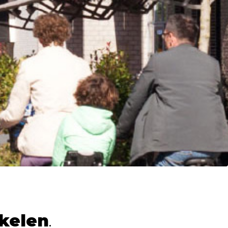
kelen
.