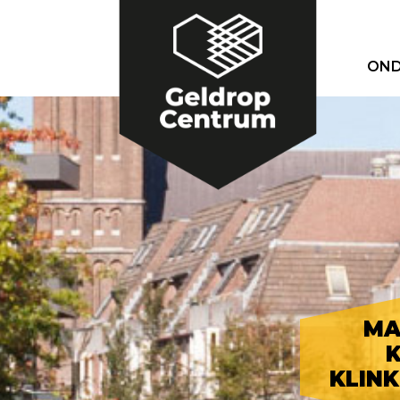
OND
MA
K
KLIN