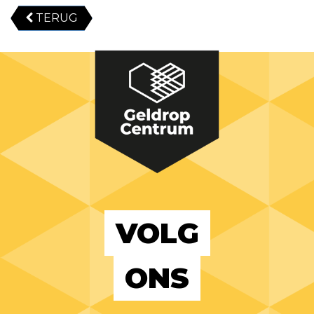
TERUG
VOLG
ONS