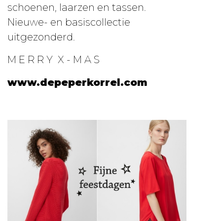
schoenen, laarzen en tassen.
Nieuwe- en basiscollectie
uitgezonderd.
M E R R Y X - M A S
www.depeperkorrel.com