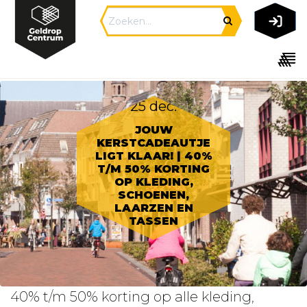
25 dec.
JOUW
KERSTCADEAUTJE
LIGT KLAAR! | 40%
T/M 50% KORTING
OP KLEDING,
SCHOENEN,
LAARZEN EN
TASSEN
40% t/m 50% korting op alle kleding,