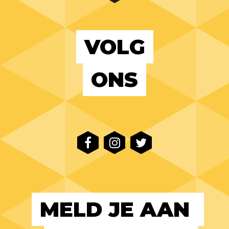
VOLG
ONS
MELD JE AAN 