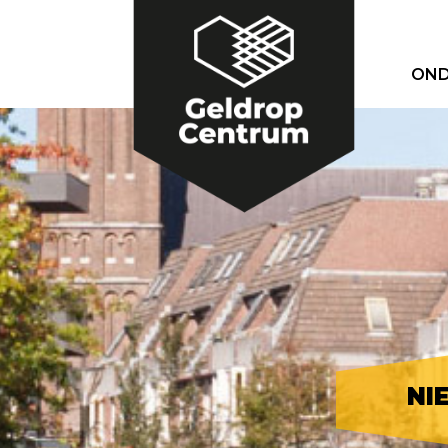
OND
NI