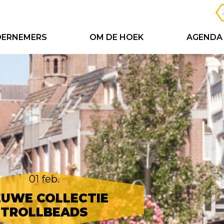
ERNEMERS
OM DE HOEK
AGENDA
01 feb.
EUWE COLLECTIE
TROLLBEADS