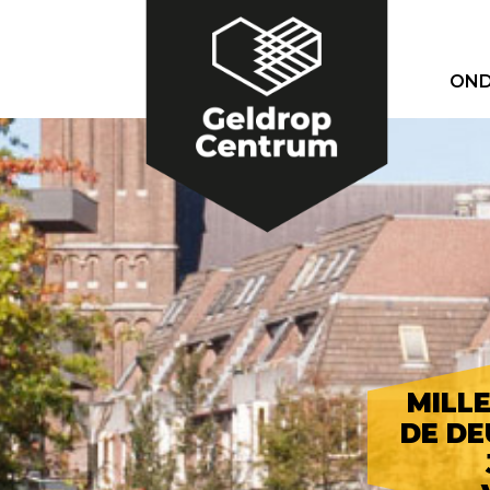
OND
MILL
DE DE