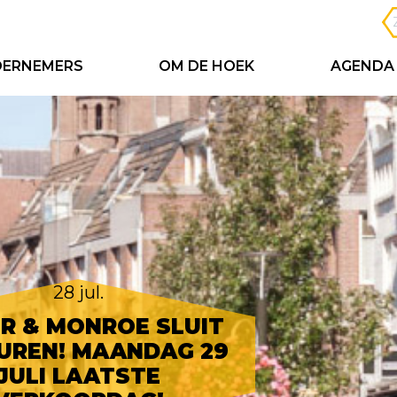
ERNEMERS
OM DE HOEK
AGENDA
28 jul.
ER & MONROE SLUIT
UREN! MAANDAG 29
JULI LAATSTE