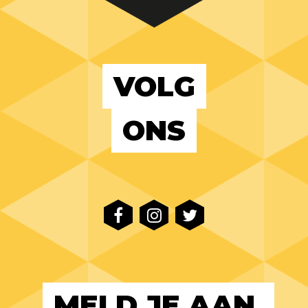
VOLG
ONS
MELD JE AAN 