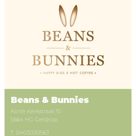
Beans & Bunnies
Korte Kerkstraat 10
5664 HG Geldrop
T:
0403030963