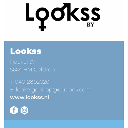
Lookss
Heuvel 37
5664 HM Geldrop
T:
040-2802020
E:
lookssgeldrop@outlook.com
www.lookss.nl