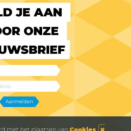
D JE AAN 
OR ONZE 
EUWSBRIEF
tijden
ord met het plaatsen van
Cookies
.