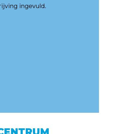
jving ingevuld.
 CENTRUM