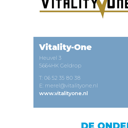
Vitality-One
Heuvel 3
5664HK Geldrop
T:
06 52 35 80 38
E:
merel@vitalityone.nl
www.vitalityone.nl
DE ONDE