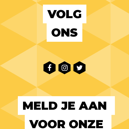
VOLG
ONS
MELD JE AAN 
VOOR ONZE 