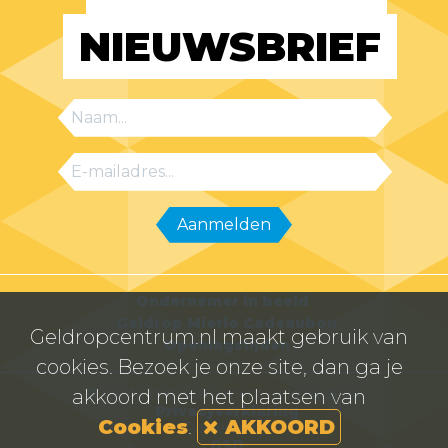
NIEUWSBRIEF
Ondernemer in beeld
Geldrop Mierlo Cadeaubon
Geldropcentrum.nl maakt gebruik van
Openingstijden
cookies. Bezoek je onze site, dan ga je
© Centrummanagement Geldrop 2026
akkoord met het plaatsen van
Privacyverklaring
Cookies
.
AKKOORD
Powered by
GSD