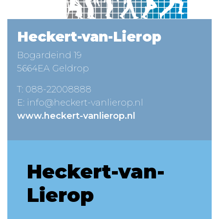
Heckert-van-Lierop
Bogardeind 19
5664EA Geldrop
T:
088-22008888
E:
info@heckert-vanlierop.nl
www.heckert-vanlierop.nl
Heckert-van-
Lierop