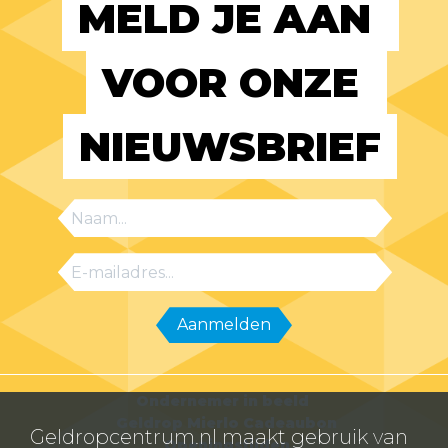
MELD JE AAN 
VOOR ONZE 
NIEUWSBRIEF
Ondernemer in beeld
Geldrop Mierlo Cadeaubon
Geldropcentrum.nl maakt gebruik van
Openingstijden