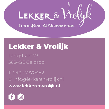
Lekker & Vrolijk
Langstraat 23
5664GE Geldrop
T:
040 - 7370482
E:
info@lekkerenvrolijk.nl
www.lekkerenvrolijk.nl