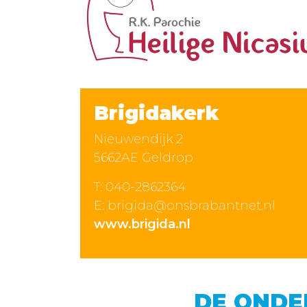
Brigidakerk
Nieuwendijk 2
5662AE Geldrop
T:
040-2862364
E:
brigida@onsbrabantnet.nl
www.brigida.nl
DE ONDE