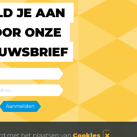
D JE AAN 
OR ONZE 
EUWSBRIEF
tijden
ord met het plaatsen van
Cookies
.