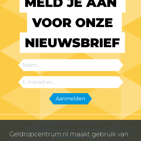
MELD JE AAN 
VOOR ONZE 
NIEUWSBRIEF
Ondernemer in beeld
Geldrop Mierlo Cadeaubon
Geldropcentrum.nl maakt gebruik van
Openingstijden