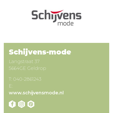
Schijvens-mode
Langstraat 37
5664GE Geldrop
T:
040-2861243
E:
www.schijvensmode.nl