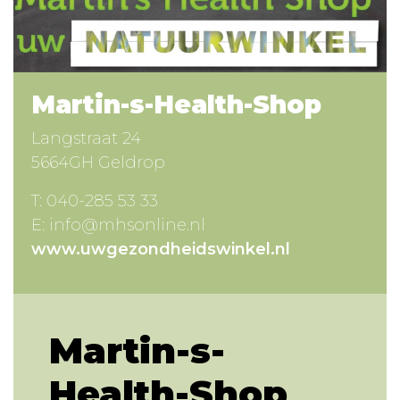
Martin-s-Health-Shop
Langstraat 24
5664GH Geldrop
T:
040-285 53 33
E:
info@mhsonline.nl
www.uwgezondheidswinkel.nl
Martin-s-
Health-Shop