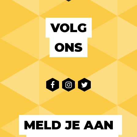
VOLG
ONS
MELD JE AAN 