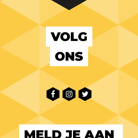
VOLG
ONS
MELD JE AAN 