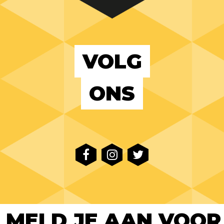
VOLG
ONS
MELD JE AAN VOOR 