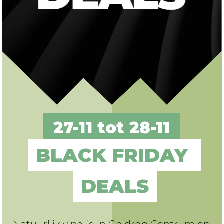
27-11 tot 28-11
BLACK FRIDAY 
DEALS