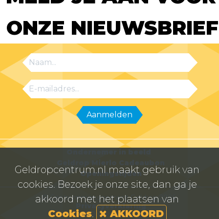
ONZE NIEUWSBRIEF
Ondernemer in beeld
Geldrop Mierlo Cadeaubon
Geldropcentrum.nl maakt gebruik van
Openingstijden
cookies. Bezoek je onze site, dan ga je
© Centrummanagement Geldrop 2026
akkoord met het plaatsen van
Privacyverklaring
Cookies
.
AKKOORD
Powered by