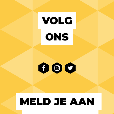
VOLG
ONS
MELD JE AAN 