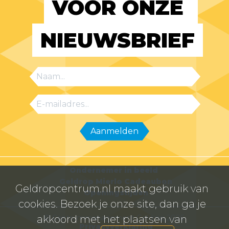
VOOR ONZE 
NIEUWSBRIEF
Ondernemer in beeld
Geldrop Mierlo Cadeaubon
Geldropcentrum.nl maakt gebruik van
Openingstijden
cookies. Bezoek je onze site, dan ga je
© Centrummanagement Geldrop 2026
akkoord met het plaatsen van
Privacyverklaring