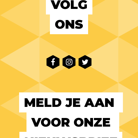
VOLG
ONS
MELD JE AAN 
VOOR ONZE 