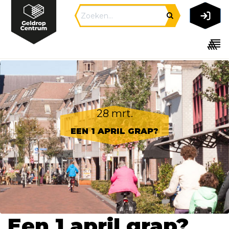
28 mrt.
EEN 1 APRIL GRAP?
Een 1 april grap?