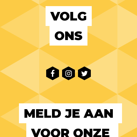
VOLG
ONS
MELD JE AAN 
VOOR ONZE 