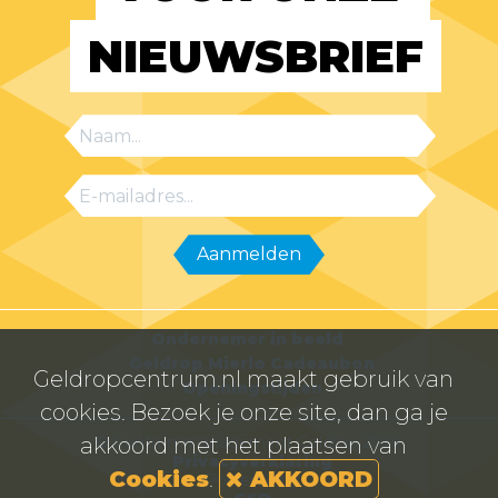
NIEUWSBRIEF
Ondernemer in beeld
Geldrop Mierlo Cadeaubon
Geldropcentrum.nl maakt gebruik van
Openingstijden
cookies. Bezoek je onze site, dan ga je
akkoord met het plaatsen van
© Centrummanagement Geldrop 2026
Privacyverklaring
Cookies
.
AKKOORD
Powered by