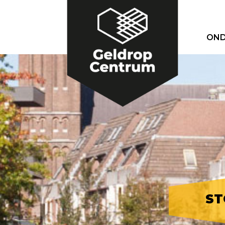
OND
ST