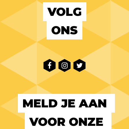
VOLG
ONS
MELD JE AAN 
VOOR ONZE 