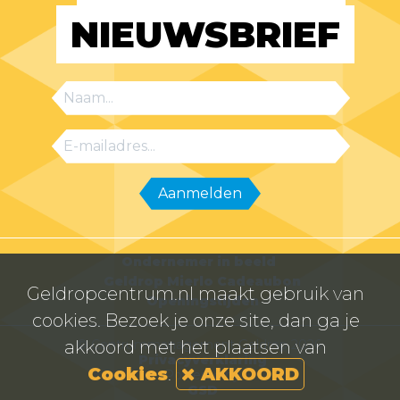
NIEUWSBRIEF
Ondernemer in beeld
Geldrop Mierlo Cadeaubon
Geldropcentrum.nl maakt gebruik van
Openingstijden
cookies. Bezoek je onze site, dan ga je
© Centrummanagement Geldrop 2026
akkoord met het plaatsen van
Privacyverklaring
Cookies
.
AKKOORD
Powered by
GSD