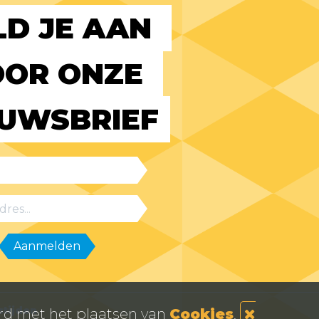
D JE AAN 
OR ONZE 
EUWSBRIEF
tijden
ord met het plaatsen van
Cookies
.