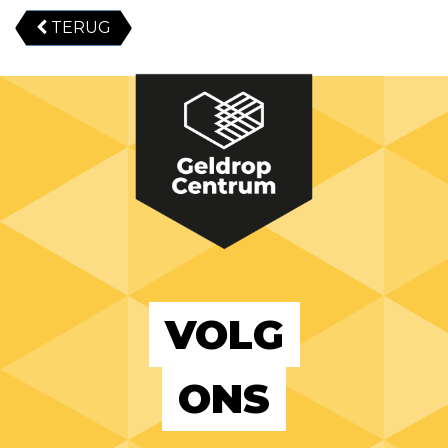
TERUG
VOLG
ONS