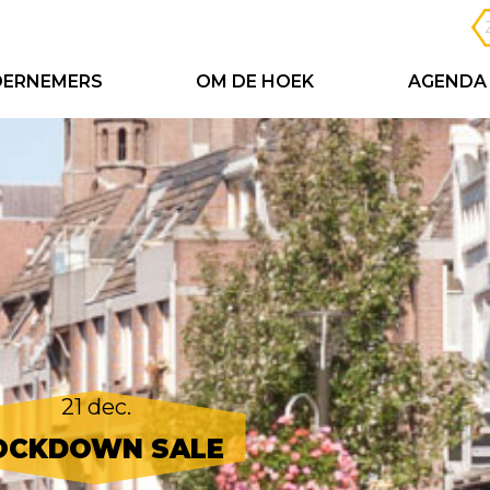
ERNEMERS
OM DE HOEK
AGENDA
21 dec.
OCKDOWN SALE