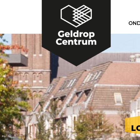
OND
L