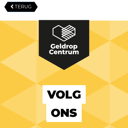
TERUG
VOLG
ONS