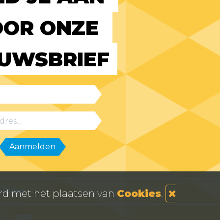
OR ONZE 
EUWSBRIEF
tijden
ord met het plaatsen van
Cookies
.
d by
GSD