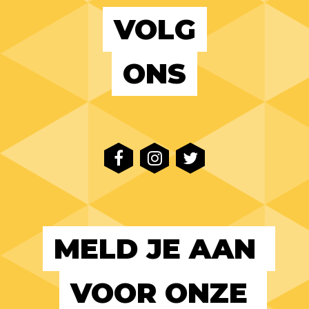
VOLG
ONS
MELD JE AAN 
VOOR ONZE 