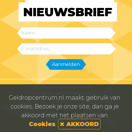
NIEUWSBRIEF
Ondernemer in beeld
Geldrop Mierlo Cadeaubon
Geldropcentrum.nl maakt gebruik van
Openingstijden
cookies. Bezoek je onze site, dan ga je
© Centrummanagement Geldrop 2026
akkoord met het plaatsen van
Privacyverklaring
Cookies
.
AKKOORD
Powered by
GSD