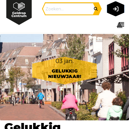
03 jan.
GELUKKIG
NIEUWJAAR!
Gelukkig