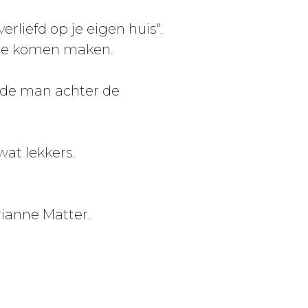
liefd op je eigen huis".
 te komen maken.
(de man achter de
wat lekkers.
rianne Matter.