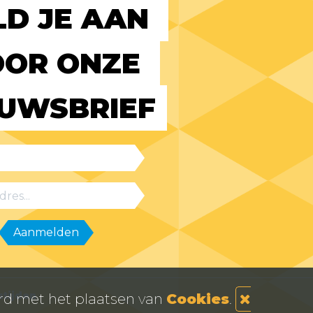
D JE AAN 
OR ONZE 
EUWSBRIEF
tijden
ord met het plaatsen van
Cookies
.