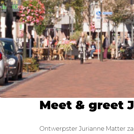
Meet & greet J
Ontwerpster Jurianne Matter zal