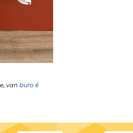
le, van
buro é